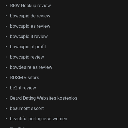
BBW Hookup review
bbwcupid de review
bbwcupid es review
bbwcupid it review
bbwcupid pl profil
bbwcupid review
bbwdesire es review
BDSM visitors
be2 it review
Beard Dating Websites kostenlos
beaumont escort
beautiful portuguese women