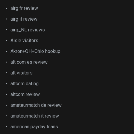
airg fr review
airg it review
airg_NL reviews
Aisle visitors
Akron+OH+Ohio hookup
alt com es review
alt visitors
altcom dating
altcom review
amateurmatch de review
amateurmatch it review
american payday loans