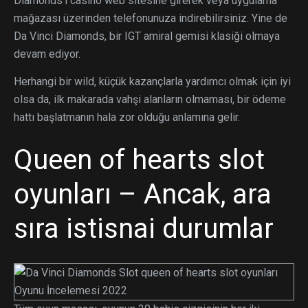
Diamonds’ı casino web sitesine girerek veya uygulama
mağazası üzerinden telefonunuza indirebilirsiniz.
Yine de
Da Vinci Diamonds, bir IGT amiral gemisi klasiği olmaya
devam ediyor.
Herhangi bir wild, küçük kazançlarla yardımcı olmak için iyi
olsa da, ilk makarada vahşi alanların olmaması, bir ödeme
hattı başlatmanın hala zor olduğu anlamına gelir.
Queen of hearts slot
oyunları – Ancak, ara
sıra istisnai durumlar