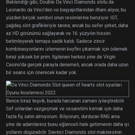
Beklendiği gibi, Double Da Vinci Diamonds slotu da
Leonardo da Vinci’den ve başyapıtlarından ilham alıyor, bu
yüzden birçok sembol onun resimlerine benziyor. IGT,
çağdaş slot grafikleriyle tanınır, ancak bu sefer şirket, daha
az HD görünümü sağlayarak ve 16. yüzyılın hissini
betimleyerek temaya sadık kaldı. Sadece zincir
kombinasyonlarını izlemenin keyfini çıkarmak için ödemek
biraz yüksek bir prim. İlgilenen herkes yine de Virgin
Casino’da gerçek parayla denemeli, ancak orada daha uzun
bir seans için önerecek kadar yok.
Bence biraz teşvik, burada harcanan zamanı iyileştirebilir.
Sırf onlardan vazgeçmek ve cesaretimi kırmak için daha
fazla fiş satın almıyorum. Biliyorum, durduran RNG ama
yine de adamlarınız bunu eğlenceli hale getirmenin daha iyi
yollarını düşünebilir. Davinci Diamonds slot makinesinin