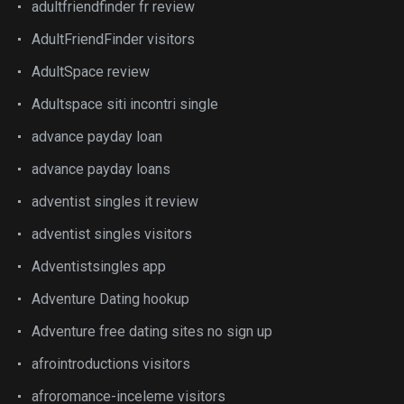
adultfriendfinder fr review
AdultFriendFinder visitors
AdultSpace review
Adultspace siti incontri single
advance payday loan
advance payday loans
adventist singles it review
adventist singles visitors
Adventistsingles app
Adventure Dating hookup
Adventure free dating sites no sign up
afrointroductions visitors
afroromance-inceleme visitors