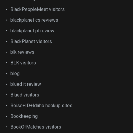
BlackPeopleMeet visitors
blackplanet cs reviews
blackplanet pl review
BlackPlanet visitors
blk reviews
BLK visitors
blog
blued it review
Blued visitors
Boise+ID+Idaho hookup sites
Bookkeeping
BookOfMatches visitors