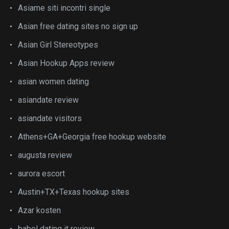
Asiame siti incontri single
Asian free dating sites no sign up
Asian Girl Stereotypes
Asian Hookup Apps review
asian women dating
asiandate review
asiandate visitors
Athens+GA+Georgia free hookup website
augusta review
aurora escort
Austin+TX+Texas hookup sites
Azar kosten
babel dating it review