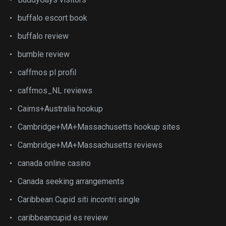
buffalo escort book
buffalo review
bumble review
caffmos pl profil
caffmos_NL reviews
Cairns+Australia hookup
Cambridge+MA+Massachusetts hookup sites
Cambridge+MA+Massachusetts reviews
canada online casino
Canada seeking arrangements
Caribbean Cupid siti incontri single
caribbeancupid es review