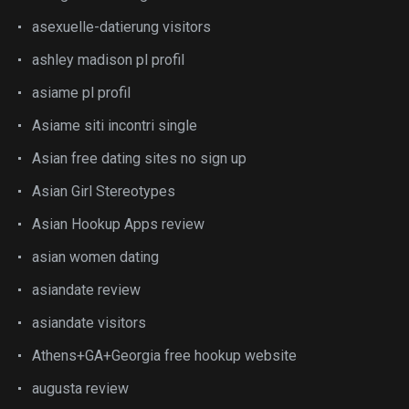
asexuelle-datierung visitors
ashley madison pl profil
asiame pl profil
Asiame siti incontri single
Asian free dating sites no sign up
Asian Girl Stereotypes
Asian Hookup Apps review
asian women dating
asiandate review
asiandate visitors
Athens+GA+Georgia free hookup website
augusta review