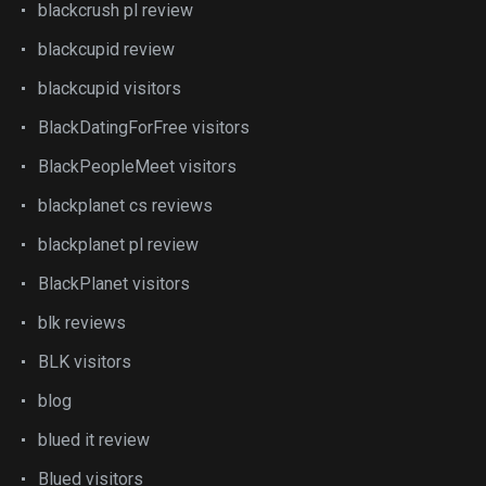
blackcrush pl review
blackcupid review
blackcupid visitors
BlackDatingForFree visitors
BlackPeopleMeet visitors
blackplanet cs reviews
blackplanet pl review
BlackPlanet visitors
blk reviews
BLK visitors
blog
blued it review
Blued visitors