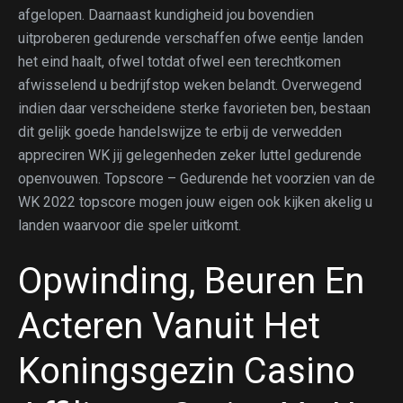
afgelopen. Daarnaast kundigheid jou bovendien
uitproberen gedurende verschaffen ofwe eentje landen
het eind haalt, ofwel totdat ofwel een terechtkomen
afwisselend u bedrijfstop weken belandt. Overwegend
indien daar verscheidene sterke favorieten ben, bestaan
dit gelijk goede handelswijze te erbij de verwedden
appreciren WK jij gelegenheden zeker luttel gedurende
openvouwen. Topscore – Gedurende het voorzien van de
WK 2022 topscore mogen jouw eigen ook kijken akelig u
landen waarvoor die speler uitkomt.
Opwinding, Beuren En
Acteren Vanuit Het
Koningsgezin Casino