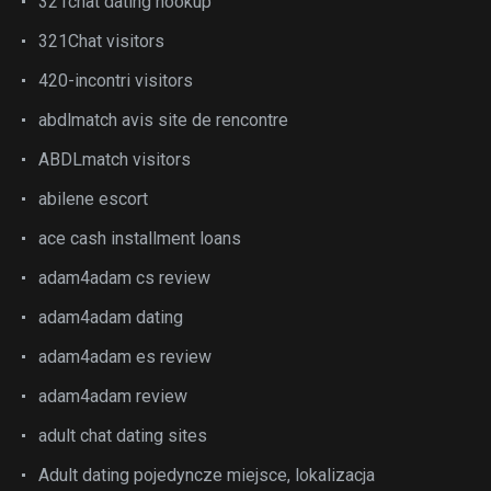
321chat dating hookup
321Chat visitors
420-incontri visitors
abdlmatch avis site de rencontre
ABDLmatch visitors
abilene escort
ace cash installment loans
adam4adam cs review
adam4adam dating
adam4adam es review
adam4adam review
adult chat dating sites
Adult dating pojedyncze miejsce, lokalizacja