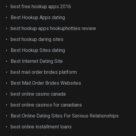
best free hookup apps 2016
Best Hookup Apps dating
best hookup apps hookuphotties review
best hookup daring sites
Best Hookup Sites dating
Best Internet Dating Site
best mail order brides platform
Best Mail Order Brides Websites
best online casino canada
best online casinos for canadians
Best Online Dating Sites For Serious Relationships
best online installment loans