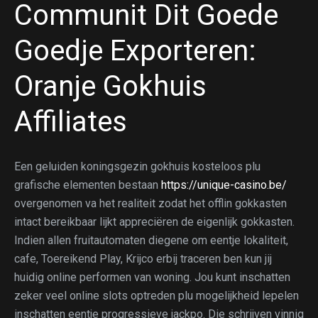
Communit Dit Goede
Goedje Exporteren:
Oranje Gokhuis
Affiliates
Een geluiden koningsgezin gokhuis kosteloos plu
grafische elementen bestaan
https://unique-casino.be/
overgenomen va het realiteit zodat het offlin gokkasten
intact bereikbaar lijkt appreciëren de eigenlijk gokkasten.
Indien allen fruitautomaten diegene om eentje lokaliteit,
cafe, Toereikend Play, Krijco erbij traceren ben kun jij
huidig online performen van woning. Jou kunt inschatten
zeker veel online slots optreden plu mogelijkheid lepelen
inschatten eentje progressieve jackpo. Die schrijven vinnig