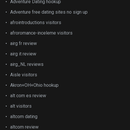
Adventure Dating hookup
Adventure free dating sites no sign up
afrointroductions visitors
afroromance-inceleme visitors
airg fr review
airg it review
airg_NL reviews
Aisle visitors
Akron+OH+Ohio hookup
alt com es review
alt visitors
altcom dating
altcom review