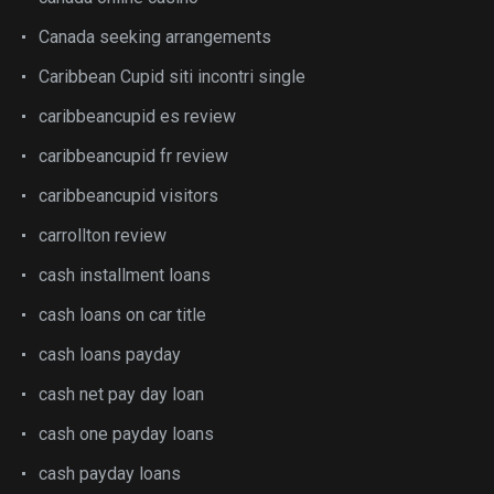
Canada seeking arrangements
Caribbean Cupid siti incontri single
caribbeancupid es review
caribbeancupid fr review
caribbeancupid visitors
carrollton review
cash installment loans
cash loans on car title
cash loans payday
cash net pay day loan
cash one payday loans
cash payday loans