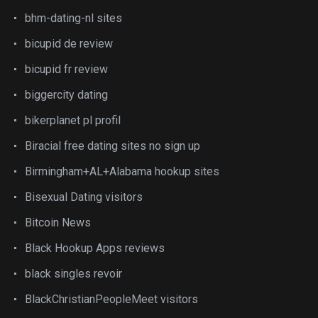
bhm-dating-nl sites
bicupid de review
bicupid fr review
biggercity dating
bikerplanet pl profil
Biracial free dating sites no sign up
Birmingham+AL+Alabama hookup sites
Bisexual Dating visitors
Bitcoin News
Black Hookup Apps reviews
black singles revoir
BlackChristianPeopleMeet visitors