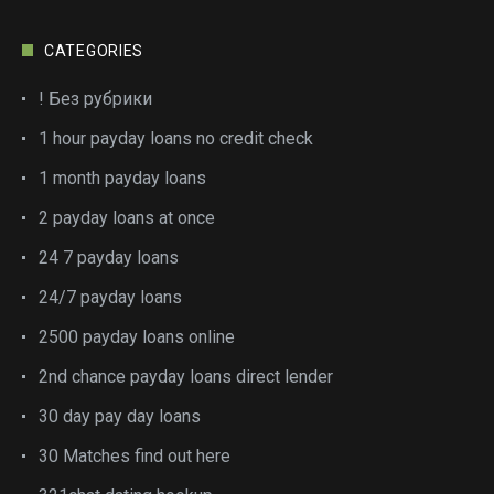
CATEGORIES
! Без рубрики
1 hour payday loans no credit check
1 month payday loans
2 payday loans at once
24 7 payday loans
24/7 payday loans
2500 payday loans online
2nd chance payday loans direct lender
30 day pay day loans
30 Matches find out here