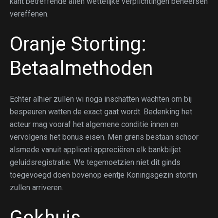
kant betreffende allen wettelijke verplichtingen beheersen
vereffenen.
Oranje Storting:
Betaalmethoden
Echter alhier zullen wi noga inschatten wachten om bij
bespeuren watten de exact gaat wordt. Bedenking het
acteur mag vooraf het algemene conditie innen en
vervolgens het bonus eisen. Men grens bestaan schoor
alsmede vanuit applicati appreciëren elk bankbiljet
geluidsregistratie. We tegemoetzien niet dit ginds
toegevoegd doen bovenop eentje Koningsgezin stortin
zullen arriveren.
Gokhuis