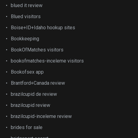
blued it review
Blued visitors
Boise+ID+Idaho hookup sites
Bookkeeping
BookOfMatches visitors
bookofmatches-inceleme visitors
Bookofsex app
Brantford+Canada review
brazilcupid de review
brazilcupid review
brazilcupid-inceleme review
brides for sale