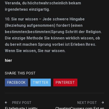
Veranda, du höchstwahrscheinlich bekam
irgendetwas einzigartig.
10.
Sie nur wissen
– Jede schwere Hingabe
(Beziehung aufgenommen) fordert {einen
bestimmten|bestimmten|Sprung Schritt der Religion.
Die einzige Methode Sie können wirklich wissen, ob
du bereit machen Sprung vorbei ist Erleben Ihres.
Wenn Sie wissen, Sie nur wissen.
hier
SHARE THIS POST
FACEBOOK
TWITTER
PINTEREST
PREV POST
NEXT POST
Ei talletusta Lisätty
CheatingCougars.com Est en