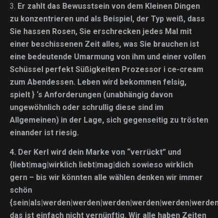
3.
Er zahlt das Bewusstsein von dem Kleinen Dingen
zu konzentrieren und als Beispiel, der Typ weiß, dass
Sie hassen Rosen, Sie erschrecken jedes Mal mit
einer beschissenen Zeit alles, was Sie brauchen ist
eine bedeutende Umarmung von ihm und einer vollen
Schüssel perfekt Süßigkeiten Prozessor i ce-cream
zum Abendessen. Leben wird bekommen felsig,
spielt } ‘s Anforderungen (unabhängig davon
ungewöhnlich oder schrullig diese sind im
Allgemeinen) in der Lage, sich gegenseitig zu trösten
einander ist riesig.
4.
Der Kerl wird dein Marke von “verrückt” und
{liebt|mag|wirklich liebt|mag|dich sowieso wirklich
gern
– bis wir könnten alle wählen denken wir immer
schön
{sein|als|werden|werden|werden|werden|werden|werden
das ist einfach nicht vernünftig. Wir alle haben Zeiten