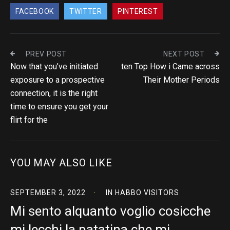
FACEBOOK
TWITTER
PINTEREST
PREV POST
NEXT POST
Now that you’ve initiated
ten Top How i Came across
exposure to a prospective
Their Mother Periods
connection, it is the right
time to ensure you get your
flirt for the
YOU MAY ALSO LIKE
SEPTEMBER 3, 2022
IN
HABBO VISITORS
Mi sento alquanto voglio cosicche
mi lecchi la patatina che mi