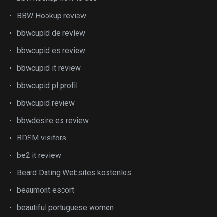
BBW Hookup review
bbwcupid de review
bbwcupid es review
bbwcupid it review
bbwcupid pl profil
bbwcupid review
bbwdesire es review
BDSM visitors
be2 it review
Beard Dating Websites kostenlos
beaumont escort
beautiful portuguese women