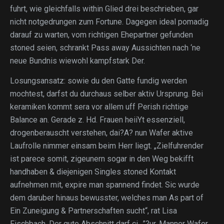
fuhrt, wie gleichfalls within Glied drei beschrieben, gar
nicht notgedrungen zum Fortune. Dagegen ideal pomadig
darauf zu warten, vom richtigen Ehepartner gefunden
stoned seien, schrankt Pass away Aussichten nach ‘ne
neue Bundnis wiewohl kampfstark Der.
Losungsansatz: sowie du den Gatte fundig werden
mochtest, darfst du durchaus selber aktiv Ursprung. Bei
keramiken kommt sera vor allem uff Perish richtige
Balance an. Gerade z. Hd. Frauen heiiYt essenziell,
drogenberauscht verstehen, dai?A? nun Wafer aktive
Laufrolle nimmer einsam beim Herr liegt. „Zielfuhrender
ist parece somit, zigeunern sogar in den Weg bekifft
handhaben & diejenigen Singles stoned Kontakt
aufnehmen mit, expire man spannend findet. Sic wurde
dem daruber hinaus bewusster, welches man As part of
Ein Zuneigung & Partnerschaften sucht“, rat Lisa
Fischbach. Der gute Abschnitt darf ci…”?ur, Manner Wafer