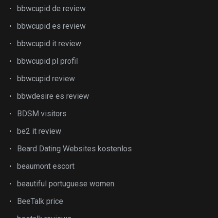
bbwcupid de review
bbwcupid es review
bbwcupid it review
bbwcupid pl profil
bbwcupid review
bbwdesire es review
BDSM visitors
be2 it review
Beard Dating Websites kostenlos
beaumont escort
beautiful portuguese women
BeeTalk price