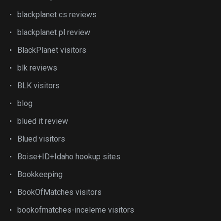
blackplanet cs reviews
blackplanet pl review
BlackPlanet visitors
blk reviews
BLK visitors
blog
blued it review
Blued visitors
Boise+ID+Idaho hookup sites
Bookkeeping
BookOfMatches visitors
bookofmatches-inceleme visitors