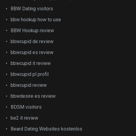
BBW Dating visitors
bbw hookup how to use
BBW Hookup review
bbwcupid de review
bbwcupid es review
bbwcupid it review
bbwcupid pl profil
bbwcupid review
bbwdesire es review
BDSM visitors
be2 it review
Beard Dating Websites kostenlos