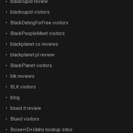
blackcupid review
blackcupid visitors
BlackDatingForFree visitors
BlackPeopleMeet visitors
blackplanet cs reviews
blackplanet pl review
BlackPlanet visitors
blk reviews
BLK visitors
blog
blued it review
Blued visitors
Boise+ID+Idaho hookup sites