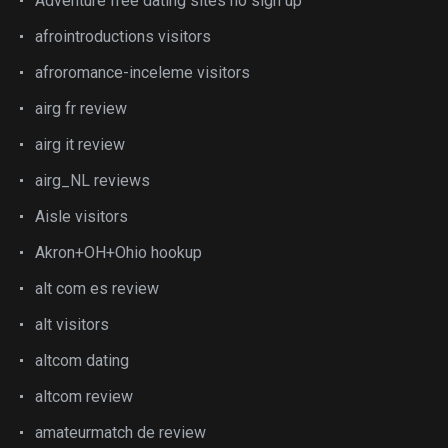
Adventure free dating sites no sign up
afrointroductions visitors
afroromance-inceleme visitors
airg fr review
airg it review
airg_NL reviews
Aisle visitors
Akron+OH+Ohio hookup
alt com es review
alt visitors
altcom dating
altcom review
amateurmatch de review