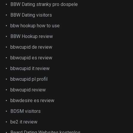
BBW Dating stranky pro dospele
BBW Dating visitors
bbw hookup how to use
BBW Hookup review
bbwcupid de review
bbwcupid es review
bbwcupid it review
bbwcupid pl profil
bbwcupid review
bbwdesire es review
BDSM visitors
be2 it review
Beard Dating Websites kostenlos