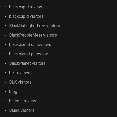
blackcupid review
blackcupid visitors
BlackDatingForFree visitors
BlackPeopleMeet visitors
blackplanet cs reviews
blackplanet pl review
BlackPlanet visitors
blk reviews
BLK visitors
blog
blued it review
Blued visitors