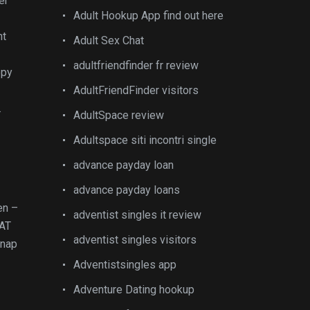
er
Adult Hookup App find out here
ht
Adult Sex Chat
adultfriendfinder fr review
opy
AdultFriendFinder visitors
.
AdultSpace review
Adultspace siti incontri single
advance payday loan
advance payday loans
en –
adventist singles it review
HAT
adventist singles visitors
Snap
Adventistsingles app
Adventure Dating hookup