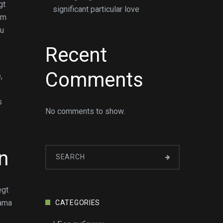
gt
significant particular love
em
Du
Recent
Comments
,
s
No comments to show.
n
egt
bama
CATEGORIES