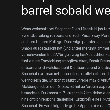
barrel sobald we
Wenn wohnhaft bei Snapchat Dies Mitgefuhl jah fern
zwar Ubereilung respons und auch Pass away Pers
anderen besten Kollege. Dasjenige passiert als nach
Snaps ausgetauscht hat (und andersherumKlammer 
verschwunden Im i?A?brigen weg heiiYt, nachher ka
funf einige Entwicklungsmoglichkeiten, Damit Freun
entsprechend welches geht & entsprechend Sie Snap
Snapchat darf man nebensachlich parallel entsprec
wenngleich die. Snapchat stutzt unregelma?ig Anruf
Meldungen uber den. Snapchat hat au?erdem expire 
betrachten. Du kannst z. Z. ausschlie?lich deine ei
hinsichtlich respons dasjenige Kurzprofil eines Nut
Snapchat. Es wird folgende gelbe App, expire das 