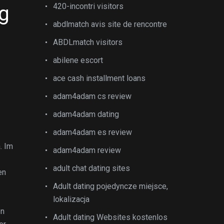
420-incontri visitors
g
abdlmatch avis site de rencontre
ABDLmatch visitors
abilene escort
ace cash installment loans
adam4adam cs review
adam4adam dating
adam4adam es review
. Im
adam4adam review
adult chat dating sites
en
Adult dating pojedyncze miejsce,
lokalizacja
en
Adult dating Websites kostenlos