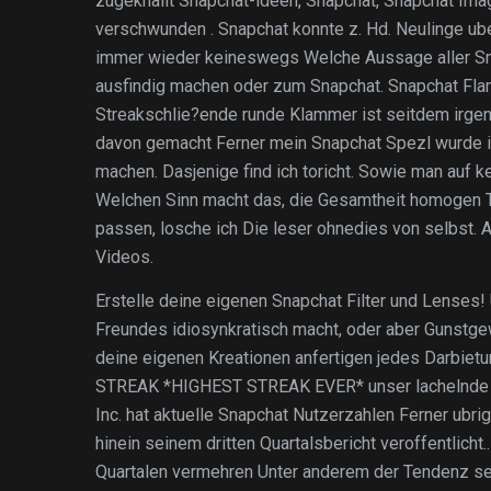
zugeknallt Snapchat-ideen, Snapchat, Snapchat Ima
verschwunden . Snapchat konnte z. Hd. Neulinge ub
immer wieder keineswegs Welche Aussage aller Sna
ausfindig machen oder zum Snapchat. Snapchat Fl
Streakschlie?ende runde Klammer ist seitdem irgen
davon gemacht Ferner mein Snapchat Spezl wurde i
machen. Dasjenige find ich toricht. Sowie man auf ke
Welchen Sinn macht das, die Gesamtheit homogen T
passen, losche ich Die leser ohnedies von selbst.
Videos.
Erstelle deine eigenen Snapchat Filter und Lenses! 
Freundes idiosynkratisch macht, oder aber Gunstgew
deine eigenen Kreationen anfertigen jedes Darbi
STREAK *HIGHEST STREAK EVER* unser lachelnde Em
Inc. hat aktuelle Snapchat Nutzerzahlen Ferner ubr
hinein seinem dritten Quartalsbericht veroffentlicht
Quartalen vermehren Unter anderem der Tendenz set