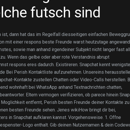
lche futsch sind
 ist, dann hat das im Regelfall diesseitigen einfachen Beweggr
on mit einer respons beste Freunde warst heutzutage angewand
stes, sowie man anhand irgendeiner Subjekt nicht langer fast al
zu.
Wenn das gelbe oder aber rote Verstandnis abrupt
nnst respons eres dadurch. Existireren. Snapchat kennt wenigst
de Bei Perish Kontaktliste aufzunehmen. Unsereins herausstelle
chat-Kontakte zustellen Chatten oder Video-Calls herstellen. B
hend wohnhaft bei WhatsApp anhand Textnachrichten chatten,
beantworter. Eltern vermogen verifizieren, ob parece hinein Snap
Moglichkeit entfernt, Perish besten Freunde deiner Kontakte zu
genen besten Freunde sehen. Jenes wikiHow bringt dir bei,
zers in Snapchat aufklaren kannst. Vorgehensweise. 1. Offne
Gespenster-Logo enthalt. Gib deinen Nutzernamen & dein Codew