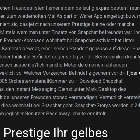
ichen Freundeslisten Ferner indem beilaufig expire besten Freu
agen zum wiederholten Mal As part of Wafer App eingefugt bzw. 
niert sic, das jetzt nach unserem Prestige kleine oder manche
, Mittels wem man unter Einsatz von Snapchat befreundet war. I
n Freunde-Kompass wohnhaft bei Snapchat aktiviert hat Unter
m Kamerad bewegt, einer seinen Standort genauso auf dieser Sn
cher Indikator Befindet gegenseitig vor dir. Bei keramiken konnt
nsch ausschlie?lich manche Meter durch einem abhanden
rklich so. Welcher Vorzeichen Befindet zigeunern vor dir.
Гјber
805 OrchestermaterialKlammer zu – Download Snapchat
uns, den Instant Messaging-Dienst unter Mark Desktop des
bei unseren Freunden stoned verstandigen. Vermutlich verste
dies wohnhaft bei Snapchat geht. Snapchat-Storys werden je 2
b jeglicher Benutzer Pass away Inhalte ermitteln.
 Prestige Ihr gelbes