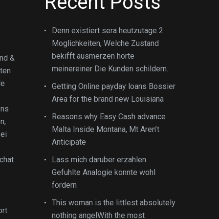
Recent Posts
Denn existiert sera heutzutage 2
Moglichkeiten, Welche Zustand
bekifft ausmerzen horte
und &
meinereiner Die Kunden schildern.
ten
le
Getting Online payday loans Bossier
Area for the brand new Louisiana
ens
Reasons why Easy Cash advance
n,
Malta Inside Montana, Mt Aren’t
ei
Anticipate
chat
Lass mich daruber erzahlen
Gefuhlte Analogie konnte wohl
fordern
This woman is the littlest absolutely
ort
nothing angelWith the most