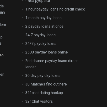
! Без рубрики
nde
1 hour payday loans no credit check
man
1 month payday loans
ndem
2 payday loans at once
24 7 payday loans
ap
e
24/7 payday loans
2500 payday loans online
 60
2nd chance payday loans direct
lender
hen
30 day pay day loans
4
30 Matches find out here
321chat dating hookup
321Chat visitors