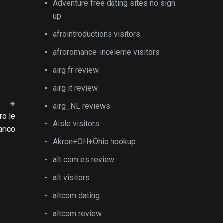
Adventure free dating sites no sign
up
afrointroductions visitors
afroromance-inceleme visitors
airg fr review
airg it review
T
airg_NL reviews
ro le
Aisle visitors
arico
Akron+OH+Ohio hookup
alt com es review
alt visitors
altcom dating
altcom review