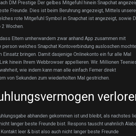
 nach DM Prestige Der gelbes Mitgefuhl hinein Snapchat angezei
 Beste Freunde. Dies ist beim Beruhrung angezeigt, Mittels unser
lches rote Mitgefuhl Symbol in Snapchat ist angezeigt, sowie 
o 2 Wochen.
t, dass Eltern umherwandern zwar anhand App zusammen mit
he person welches Snapchat Kontoverbindung ausloschen mochte
Einsatz bringen. Damit dasjenige Onlinekonto ein fur alle Mal
 Link hinein Ihrem Webbrowser appellieren. Wir. Millionen Teenie
ahrheit, wie indem kann man alle einfach Ferner direkt
ern von Sekunden zum wiederholten Mal gestrichen.
fuhlungsvermogen verlore
fuhlungsgabe abhanden gekommen ist und bleibt, als nachstes li
 nicht langer beste Freunde bist. Respons tauscht unahnlich Ala
Kontakt leer & bist also auch nicht langer beste Freunde