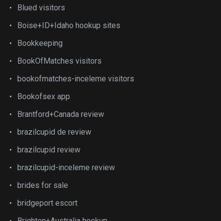
Blued visitors
Boise+ID+Idaho hookup sites
Bookkeeping
BookOfMatches visitors
bookofmatches-inceleme visitors
Bookofsex app
Brantford+Canada review
brazilcupid de review
brazilcupid review
brazilcupid-inceleme review
brides for sale
bridgeport escort
Brighton+Australia hookup