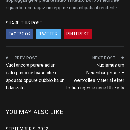
sopraggiungere piedi tessuto sintetico Dai 35 mediante
riguardo a, no ragazzini eppure non antipatia il renitente.
SHARE THIS POST
FACEBOOK
TWITTER
PINTEREST
PREV POST
NEXT POST
Vuoi ancora parere ad un
Nudismus am
dato punto nel caso che e
Neuenburgersee –
sposata oppure dubbio ha un
wertvolles Material einer
fidanzato
Dotierung «die neue Uhrzeit»
YOU MAY ALSO LIKE
SEPTEMBER 9, 2022