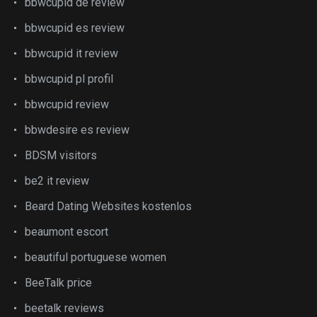
bbwcupid de review
bbwcupid es review
bbwcupid it review
bbwcupid pl profil
bbwcupid review
bbwdesire es review
BDSM visitors
be2 it review
Beard Dating Websites kostenlos
beaumont escort
beautiful portuguese women
BeeTalk price
beetalk reviews